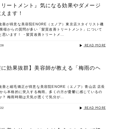
トリートメント』気になる効果やダメージ
教えます！
改善が得意な美容院ENORE（エノア）東京店スタイリスト磯
お客様からの質問が多い「髪質改善トリートメント」について
思います！ ・髪質改善トリートメ...
READ MORE
/28
髪に効果抜群】美容師が教える「梅雨のヘ
」
改善と縮毛矯正が得意な美容院ENORE（エノア）青山店 店長
れから本格的に突入する梅雨。多くの方が憂鬱に感じているの
？ 梅雨時期は天気が悪くて気分が...
READ MORE
/22