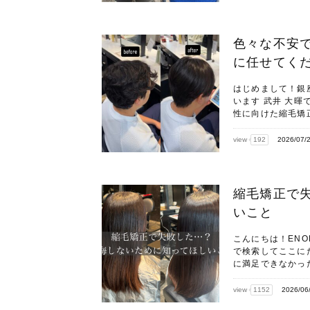
色々な不安
に任せてく
はじめまして！銀
います 武井 大
性に向けた縮毛矯
view
192
2026/07/
縮毛矯正で
いこと
こんにちは！ENO
で検索してここに
に満足できなかった
view
1152
2026/06