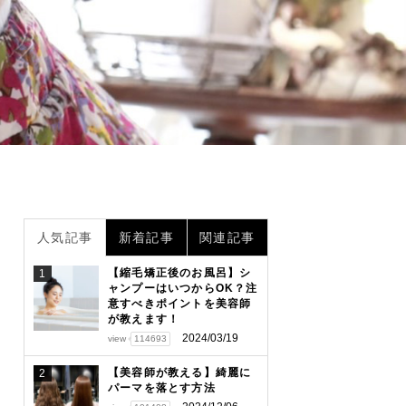
人気記事
新着記事
関連記事
【縮毛矯正後のお風呂】シ
1
ャンプーはいつからOK？注
意すべきポイントを美容師
が教えます！
2024/03/19
view
114693
【美容師が教える】綺麗に
2
パーマを落とす方法