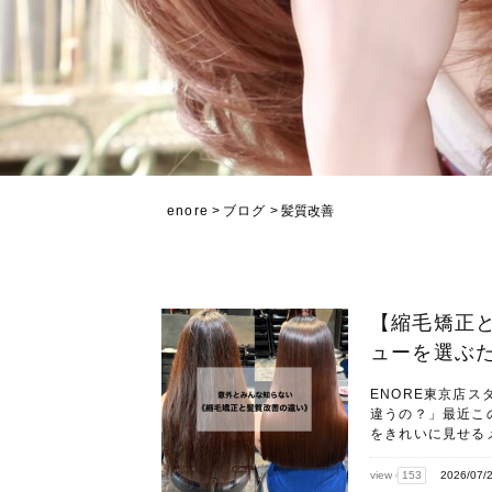
enore
>
ブログ
>
髪質改善
【縮毛矯正
ューを選ぶ
ENORE東京店
違うの？」最近こ
をきれいに見せるメ
view
153
2026/07/