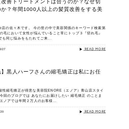
質改善トリートメントは合うのか？なぜ切
か？年間1000人以上の髪質改善をする美
！
re店の佐々木です。 今の世の中で美容関係のキーワード検索第
髪の毛において女性が悩んでいること常にトップ３『切れ毛』
も同じ悩みをもたれてご来...
READ MORE
3/27
毛】黒人ハーフさんの縮毛矯正は私にお任
酸性縮毛矯正が得意な美容院ENORE（エノア）青山店スタイ
今回のブログでは あなたにお届けしたい 縮毛矯正 のことま
エノアでは年間２万人のお客様...
READ MORE
/20