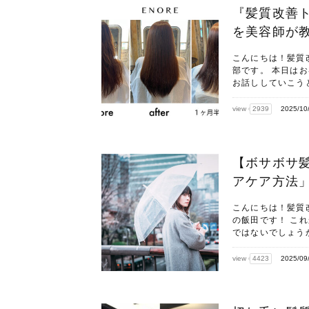
『髪質改善
を美容師が
こんにちは！髪質
部です。 本日は
お話ししていこうと
view
2939
2025/10
【ボサボサ
アケア方法
こんにちは！髪質
の飯田です！ こ
ではないでしょうか
view
4423
2025/09