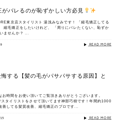
正がバレるのが恥ずかしい方必見
ORE東京店スタイリスト 湯浅みなみです！ 「縮毛矯正してる
」 縮毛矯正をしたいけれど、 「周りにバレたくない、恥ずか
ませんか？ ...
READ MORE
19
後悔する【髪の毛がパサパサする原因】と
なお時間をお使い頂いてご覧頂きありがとうございます。
でスタイリストをさせて頂いてます神部巧樹です！年間約1000
善してる髪質改善、縮毛矯正のプロです...
READ MORE
/15