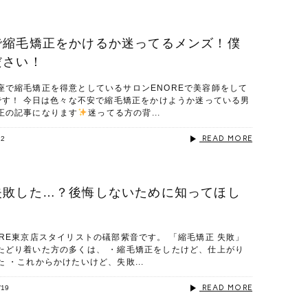
で縮毛矯正をかけるか迷ってるメンズ！僕
ださい！
座で縮毛矯正を得意としているサロンENOREで美容師をして
暉です！ 今日は色々な不安で縮毛矯正をかけようか迷っている男
正の記事になります
️
迷ってる方の背...
READ MORE
22
失敗した…？後悔しないために知ってほし
RE東京店スタイリストの礒部紫音です。 「縮毛矯正 失敗」
たどり着いた方の多くは、 ・縮毛矯正をしたけど、仕上がり
 ・これからかけたいけど、失敗...
READ MORE
/19