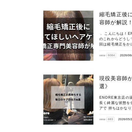
縮毛矯正後
容師が解説
． こんにちは！E
のこれからどうし
回は縮毛矯正をかけ
view
6084
2026/06
現役美容師
選》
ENORE東京店の
長く綺麗な状態を
アで 持ちはかな
view
683
2026/05/