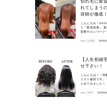
切れ毛に髪
れてしまうの
容師が徹底
こんにちわ！eno
１『髪質改善』 
実際サロンワークで
view
12489
2025/0
【人生初縮
せ下さい！
こんにちは！！弱
リスト飯田です。 
とめてみました！ 
view
4997
2025/03