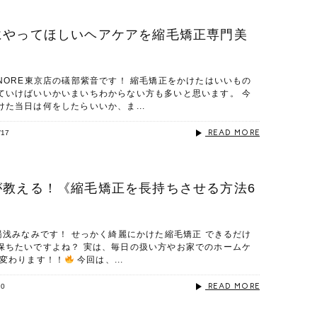
にやってほしいヘアケアを縮毛矯正専門美
！
NORE東京店の礒部紫音です！ 縮毛矯正をかけたはいいもの
ていけばいいかいまいちわからない方も多いと思います。 今
た当日は何をしたらいいか、ま...
READ MORE
/17
が教える！《縮毛矯正を長持ちさせる方法6
湯浅みなみです！ せっかく綺麗にかけた縮毛矯正 できるだけ
保ちたいですよね？ 実は、毎日の扱い方やお家でのホームケ
り変わります！！
今回は、...
READ MORE
20