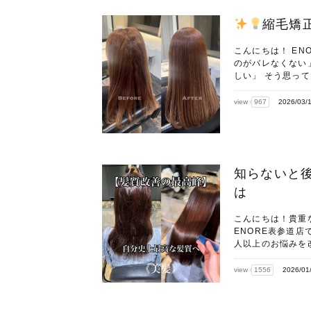
縮毛矯
こんにちは！ EN
のがバレなくない
しい」 そう思ってい
view
967
2026/03/
知らないと
は
こんにちは！貴重
ENORE表参道店
人以上のお悩みを改
view
1556
2026/01