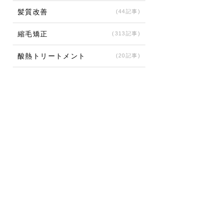
髪質改善
(44記事)
縮毛矯正
(313記事)
酸熱トリートメント
(20記事)