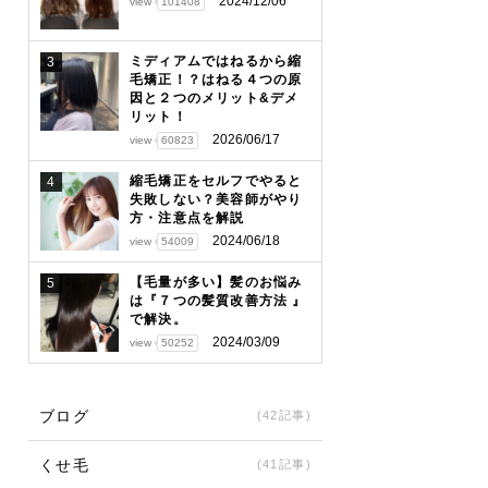
2024/12/06
view
101408
ミディアムではねるから縮
3
毛矯正！？はねる４つの原
因と２つのメリット&デメ
リット！
2026/06/17
view
60823
縮毛矯正をセルフでやると
4
失敗しない？美容師がやり
方・注意点を解説
2024/06/18
view
54009
【毛量が多い】髪のお悩み
5
は『７つの髪質改善方法 』
で解決。
2024/03/09
view
50252
ブログ
(42記事)
くせ毛
(41記事)