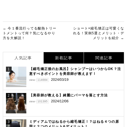
投
← 今１番流行ってる酸熱トリー
ショート×縮毛矯正は可愛くな
トメントって何？気になるやり
れる！実例5選とメリット・デ
稿
方を大解説！
メリットを紹介 →
ナ
ビ
人気記事
新着記事
関連記事
ゲ
【縮毛矯正後のお風呂】シャンプーはいつからOK？注
1
ー
意すべきポイントを美容師が教えます！
シ
2024/03/19
view
114684
ョ
【美容師が教える】綺麗にパーマを落とす方法
2
ン
2024/12/06
view
101395
ミディアムではねるから縮毛矯正！？はねる４つの原
3
因と２つのメリット&デメリット！