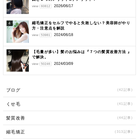
2026/06/17
view
60812
縮毛矯正をセルフでやると失敗しない？美容師がやり
4
方・注意点を解説
2024/06/18
view
53981
【毛量が多い】髪のお悩みは『７つの髪質改善方法 』
5
で解決。
2024/03/09
view
50246
ブログ
(42記事)
くせ毛
(41記事)
髪質改善
(44記事)
縮毛矯正
(313記事)