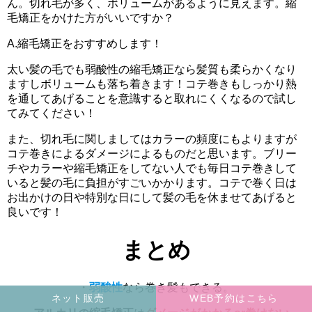
ん。切れ毛が多く、ボリュームがあるように見えます。縮
毛矯正をかけた方がいいですか？
A.縮毛矯正をおすすめします！
太い髪の毛でも弱酸性の縮毛矯正なら髪質も柔らかくなり
ますしボリュームも落ち着きます！コテ巻きもしっかり熱
を通してあげることを意識すると取れにくくなるので試し
てみてください！
また、切れ毛に関しましてはカラーの頻度にもよりますが
コテ巻きによるダメージによるものだと思います。ブリー
チやカラーや縮毛矯正をしてない人でも毎日コテ巻きして
いると髪の毛に負担がすごいかかります。コテで巻く日は
お出かけの日や特別な日にして髪の毛を休ませてあげると
良いです！
まとめ
・
弱酸性
なら巻き髪もできる。
ネット販売
WEB予約はこちら