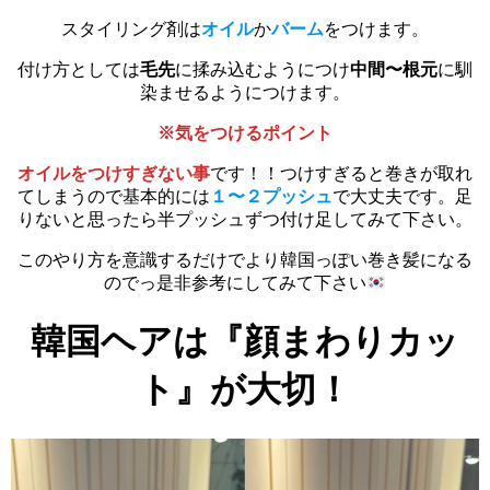
スタイリング剤は
オイル
か
バーム
をつけます。
付け方としては
毛先
に揉み込むようにつけ
中間〜根元
に馴
染ませるようにつけます。
※気をつけるポイント
オイルをつけすぎない事
です！！つけすぎると巻きが取れ
てしまうので基本的には
１〜２プッシュ
で大丈夫です。足
りないと思ったら半プッシュずつ付け足してみて下さい。
このやり方を意識するだけでより韓国っぽい巻き髪になる
のでっ是非参考にしてみて下さい
韓国ヘアは『顔まわりカッ
ト』が大切！