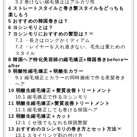
3.2
巻けない縮毛矯正はアルカリ性
4
ストレートスタイルと巻き髪スタイルをどっちも
楽しもう
5
おすすめの韓国巻きは？
6
ヨシンモリとは？
7
ヨシンモリにおすすめの髪型は？
7.1
・長さはロングかミディアム
7.2
・レイヤーを入れ過ぎない、毛先は重ための
スタイル
8
韓国ヘア特化美容師の縮毛矯正×韓国巻きbefore〜
after
9
弱酸性縮毛矯正＋弱酸生カラー
9.1
縮毛矯正とカラーの同時施術で作る美髪巻き
ヘア
10
弱酸生縮毛矯正＋髪質改善トリートメント
10.1
縮毛矯正で作るヨシンモリ
11
弱酸生縮毛矯正×髪質改善トリートメント
11.1
縮毛矯正しても巻ける韓国ヘア
12
弱酸生縮毛矯正＋カット
12.1
くせ強でもなれる韓国艶髪
13
おすすめのヨシンモリの巻き方とセット方法
13.1
スタイリング剤の付け方