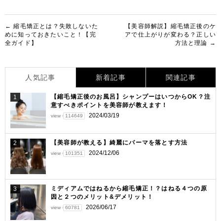
投
← 縮毛矯正とは？失敗しないた
【美容師解説】縮毛矯正後のケ
めに知っておきたいこと！【完
アで仕上がりが変わる？正しい
稿
全ガイド】
方法と理論 →
ナ
ビ
人気記事
新着記事
関連記事
ゲ
【縮毛矯正後のお風呂】シャンプーはいつからOK？注
1
ー
意すべきポイントを美容師が教えます！
シ
2024/03/19
view
114649
ョ
【美容師が教える】綺麗にパーマを落とす方法
2
ン
2024/12/06
view
101351
ミディアムではねるから縮毛矯正！？はねる４つの原
3
因と２つのメリット&デメリット！
2026/06/17
view
60781