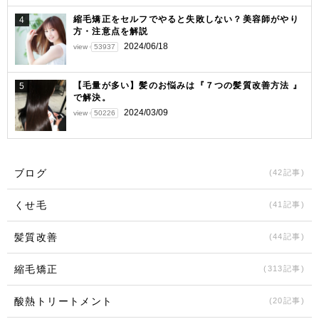
縮毛矯正をセルフでやると失敗しない？美容師がやり
4
方・注意点を解説
2024/06/18
view
53937
【毛量が多い】髪のお悩みは『７つの髪質改善方法 』
5
で解決。
2024/03/09
view
50226
ブログ
(42記事)
くせ毛
(41記事)
髪質改善
(44記事)
縮毛矯正
(313記事)
酸熱トリートメント
(20記事)