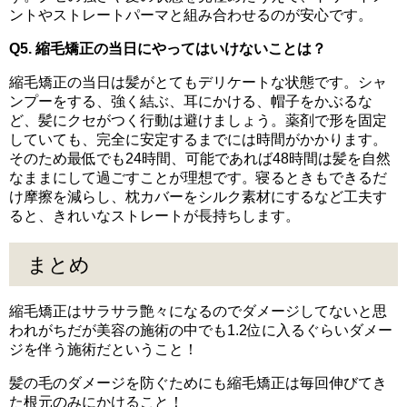
ントやストレートパーマと組み合わせるのが安心です。
Q5. 縮毛矯正の当日にやってはいけないことは？
縮毛矯正の当日は髪がとてもデリケートな状態です。シャ
ンプーをする、強く結ぶ、耳にかける、帽子をかぶるな
ど、髪にクセがつく行動は避けましょう。薬剤で形を固定
していても、完全に安定するまでには時間がかかります。
そのため最低でも24時間、可能であれば48時間は髪を自然
なままにして過ごすことが理想です。寝るときもできるだ
け摩擦を減らし、枕カバーをシルク素材にするなど工夫す
ると、きれいなストレートが長持ちします。
まとめ
縮毛矯正はサラサラ艶々になるのでダメージしてないと思
われがちだが美容の施術の中でも1.2位に入るぐらいダメー
ジを伴う施術だということ！
髪の毛のダメージを防ぐためにも縮毛矯正は毎回伸びてき
た根元のみにかけること！