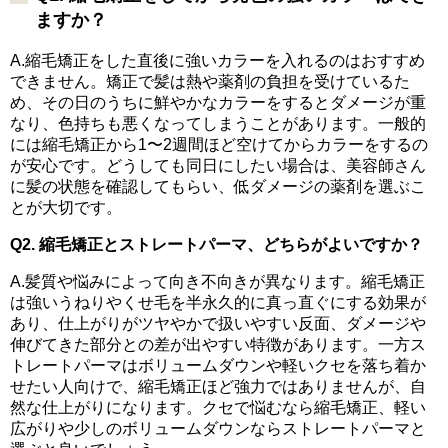
ますか？
A.縮毛矯正をした直後に強いカラーを入れるのはおすすめ
できません。矯正で髪は熱や薬剤の負担を受けているた
め、その日のうちに鮮やかなカラーをするとダメージが重
なり、色持ちも悪くなってしまうことがあります。一般的
には縮毛矯正から1〜2週間ほど空けてからカラーをするの
が安心です。どうしても同日にしたい場合は、美容師さん
に髪の状態を確認してもらい、低ダメージの薬剤を選ぶこ
とが大切です。
Q2. 縮毛矯正とストレートパーマ、どちらがよいですか？
A.髪質や悩みによって向き不向きが異なります。縮毛矯正
は強いうねりやくせ毛を半永久的に真っ直ぐにする効果が
あり、仕上がりがツヤやかで扱いやすい反面、ダメージや
伸びてきた部分との差が出やすい特徴があります。一方ス
トレートパーマはボリュームダウンや軽いクセを落ち着か
せたい人向けで、縮毛矯正ほど強力ではありませんが、自
然な仕上がりになります。クセで悩むなら縮毛矯正、軽い
広がりや少しのボリュームダウンならストレートパーマと