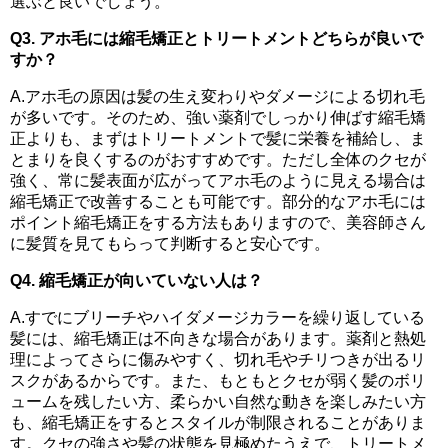
選ぶと良いでしょう。
Q3. アホ毛には縮毛矯正とトリートメントどちらが良いで
すか？
A.アホ毛の原因は髪の生え変わりやダメージによる切れ毛
が多いです。そのため、強い薬剤でしっかり伸ばす縮毛矯
正よりも、まずはトリートメントで髪に栄養を補給し、ま
とまりを良くするのがおすすめです。ただし全体のクセが
強く、常に髪表面が広がってアホ毛のように見える場合は
縮毛矯正で改善することも可能です。部分的なアホ毛には
ポイント縮毛矯正をする方法もありますので、美容師さん
に髪質を見てもらって判断すると安心です。
Q4. 縮毛矯正が向いていない人は？
A.すでにブリーチやハイダメージカラーを繰り返している
髪には、縮毛矯正は不向きな場合があります。薬剤と熱処
理によってさらに傷みやすく、切れ毛やチリつきが出るリ
スクがあるからです。また、もともとクセが弱く髪のボリ
ュームを残したい方、柔らかい自然な動きを楽しみたい方
も、縮毛矯正をするとスタイルが制限されることがありま
す。クセの強さや髪の状態を見極めたうえで、トリートメ