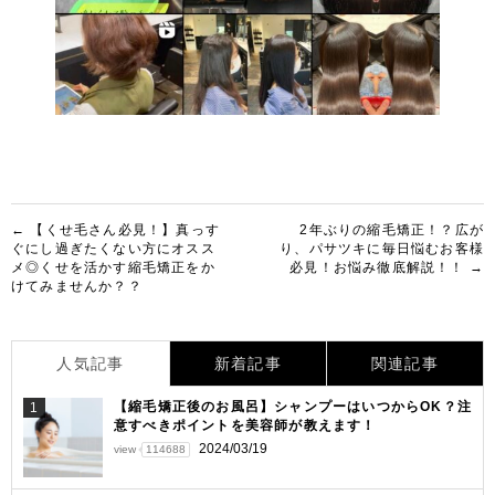
投
← 【くせ毛さん必見！】真っす
2年ぶりの縮毛矯正！？広が
ぐにし過ぎたくない方にオスス
り、パサツキに毎日悩むお客様
稿
メ◎くせを活かす縮毛矯正をか
必見！お悩み徹底解説！！ →
けてみませんか？？
ナ
ビ
ゲ
人気記事
新着記事
関連記事
ー
【縮毛矯正後のお風呂】シャンプーはいつからOK？注
1
意すべきポイントを美容師が教えます！
シ
2024/03/19
view
114688
ョ