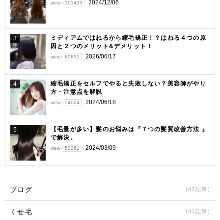
2024/12/06
view
101420
ミディアムではねるから縮毛矯正！？はねる４つの原
3
因と２つのメリット&デメリット！
2026/06/17
view
60831
縮毛矯正をセルフでやると失敗しない？美容師がやり
4
方・注意点を解説
2024/06/18
view
54024
【毛量が多い】髪のお悩みは『７つの髪質改善方法 』
5
で解決。
2024/03/09
view
50261
ブログ
(42記事)
くせ毛
(41記事)