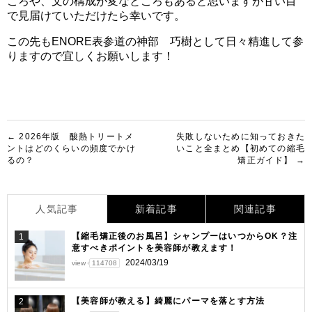
ころや、文の構成が変なところもあると思いますが甘い目
で見届けていただけたら幸いです。
この先もENORE表参道の神部 巧樹として日々精進して参
りますので宜しくお願いします！
投
← 2026年版 酸熱トリートメ
失敗しないために知っておきた
ントはどのくらいの頻度でかけ
いこと全まとめ【初めての縮毛
稿
るの？
矯正ガイド】 →
ナ
ビ
人気記事
新着記事
関連記事
ゲ
【縮毛矯正後のお風呂】シャンプーはいつからOK？注
1
ー
意すべきポイントを美容師が教えます！
シ
2024/03/19
view
114708
ョ
【美容師が教える】綺麗にパーマを落とす方法
2
ン