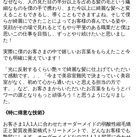
なぜなら、人の見た目の半分以上を占める髪の毛という繊
細なものを僕の手で携わり、また今以上に綺麗な髪へと変
えることもできるし、導くこともできますよね。そして僕
らが綺麗にできたことによってお客様の喜んでいる姿や、
笑顔がその場で見れるとてもやり甲斐のある職業だと僕は
思いこの仕事を目指し、ずっとやり続けたいと思いまし
た！
実際に僕のお客さまの中で嬉しいお言葉をもらえたこと今
でも明確に覚えています！
「光に反射するくらい艶々で綺麗な髪に仕上げていただい
て感動です。」、「今まで美容室難民で決まっていく美容
室がなく、初めて心から通いたいと思える担当の方で
す。」など、お客さまからいただいたお言葉をもらうとパ
ワーの源となりもっと頑張ろう！と思うようになりまし
た。
《特に得意な技術》
お客さま1人1人に合わせたオーダーメイドの弱酸性縮毛矯
正と髪質改善架橋式トリートメントで、どんなお客様でも
艶髪にします。オーダーメイドなので1人1人髪質に合わせ