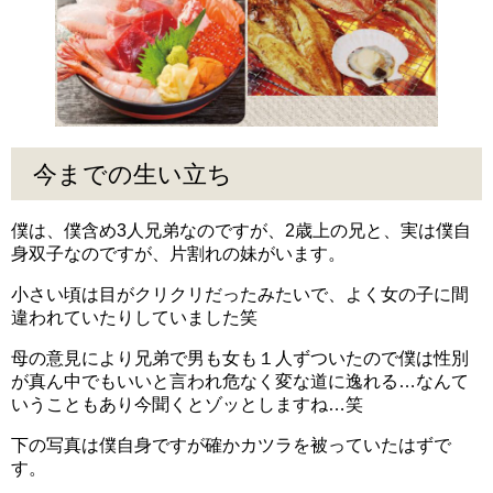
今までの生い立ち
僕は、僕含め3人兄弟なのですが、2歳上の兄と、実は僕自
身双子なのですが、片割れの妹がいます。
小さい頃は目がクリクリだったみたいで、よく女の子に間
違われていたりしていました笑
母の意見により兄弟で男も女も１人ずついたので僕は性別
が真ん中でもいいと言われ危なく変な道に逸れる…なんて
いうこともあり今聞くとゾッとしますね…笑
下の写真は僕自身ですが確かカツラを被っていたはずで
す。