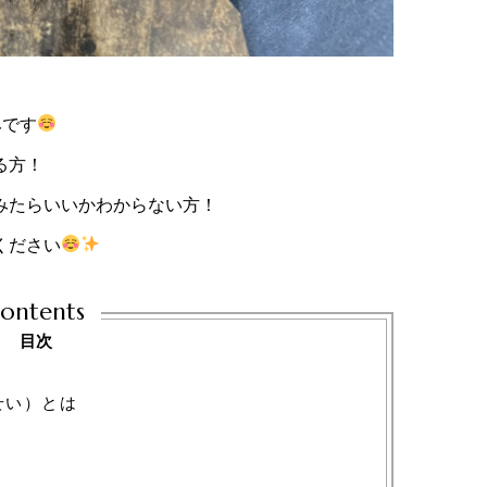
みです
る方！
みたらいいかわからない方！
ください
ontents
目次
せい）とは
選