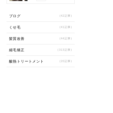
ブログ
(42記事)
くせ毛
(41記事)
髪質改善
(44記事)
縮毛矯正
(313記事)
酸熱トリートメント
(20記事)