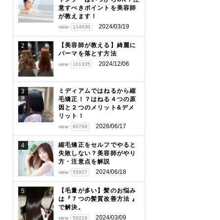
意すべきポイントを美容師
が教えます！
2024/03/19
view
114630
【美容師が教える】綺麗に
2
パーマを落とす方法
2024/12/06
view
101335
ミディアムではねるから縮
3
毛矯正！？はねる４つの原
因と２つのメリット&デメ
リット！
2026/06/17
view
60768
縮毛矯正をセルフでやると
4
失敗しない？美容師がやり
方・注意点を解説
2024/06/18
view
53927
【毛量が多い】髪のお悩み
5
は『７つの髪質改善方法 』
で解決。
2024/03/09
view
50219