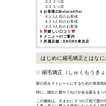
3.2
２つ目
3.3
３つ目
4
お客様のBeforeAfter
4.1
1人目のお客様
4.2
2人目のお客様
4.3
3人目のお客様
5
嬉しい口コミ
6
メニューのご案内
7
所属店舗：ENORE東京店
はじめに縮毛矯正とはなに
縮毛矯正（しゅくもうき
髪の毛をストレートにするための美容技
特に、縮れた髪やうねりがある髪をまっ
この施術は、大まかに３つの工程で髪の
を真っ直ぐに整える施術になります！縮