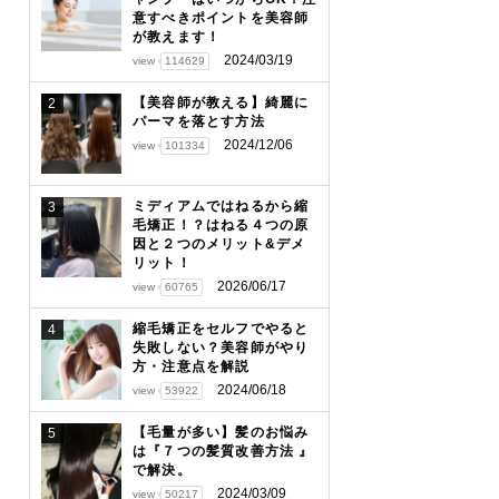
意すべきポイントを美容師
が教えます！
2024/03/19
view
114629
【美容師が教える】綺麗に
2
パーマを落とす方法
2024/12/06
view
101334
ミディアムではねるから縮
3
毛矯正！？はねる４つの原
因と２つのメリット&デメ
リット！
2026/06/17
view
60765
縮毛矯正をセルフでやると
4
失敗しない？美容師がやり
方・注意点を解説
2024/06/18
view
53922
【毛量が多い】髪のお悩み
5
は『７つの髪質改善方法 』
で解決。
2024/03/09
view
50217