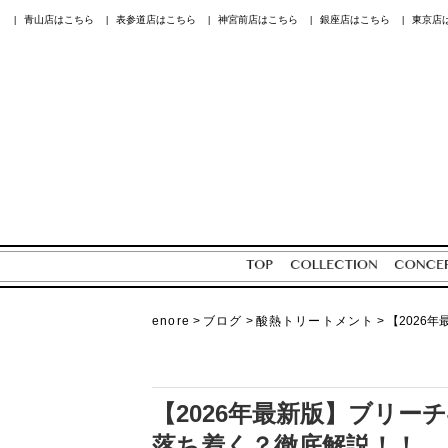
青山店はこちら
表参道店はこちら
神宮前店はこちら
銀座店はこちら
東京店
|
|
|
|
|
enore
>
ブログ
>
酸熱トリートメント
>
【2026
【2026年最新版】ブリ
落ち着く？徹底解説！！