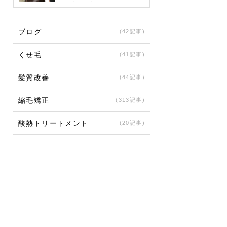
ブログ
(42記事)
くせ毛
(41記事)
髪質改善
(44記事)
縮毛矯正
(313記事)
酸熱トリートメント
(20記事)