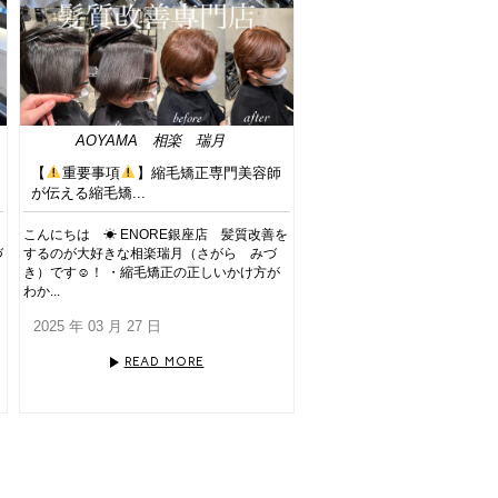
AOYAMA
相楽 瑞月
【
重要事項
】縮毛矯正専門美容師
が伝える縮毛矯...
こんにちは ☀︎ ENORE銀座店 髪質改善を
づ
するのが大好きな相楽瑞月（さがら みづ
き）です☺︎！ ・縮毛矯正の正しいかけ方が
わか...
2025 年 03 月 27 日
READ MORE