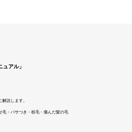
ニュアル」
に解説します。
せ毛・パサつき・枝毛・傷んだ髪の毛
。
。