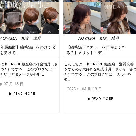
AOYAMA
相楽 瑞月
AOYAMA
相楽 瑞月
25年最新版】縮毛矯正をかけてダ
【縮毛矯正とカラーを同時にでき
を受けて...
る？】メリット・デ...
は☀︎ ENORE銀座店の相楽瑞月（さ
こんにちは ☀︎ ENORE 銀座店 髪質改善
づき）です☺︎！ このブログでは ・
をするのが大好きな相楽瑞月（さがら み
たいけどダメージが心配 ...
き）です☺︎！ このブログでは ・カラーを
楽...
年 07 月 18 日
2025 年 04 月 13 日
READ MORE
READ MORE