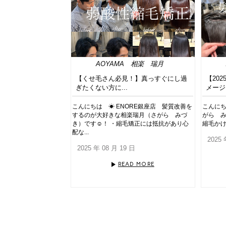
AOYAMA
相楽 瑞月
【くせ毛さん必見！】真っすぐにし過
【20
ぎたくない方に...
メージ
こんにちは ☀︎ ENORE銀座店 髪質改善を
こんにち
するのが大好きな相楽瑞月（さがら みづ
がら み
き）です☺︎！ ・縮毛矯正には抵抗があり心
縮毛かけ
配な...
2025 
2025 年 08 月 19 日
READ MORE